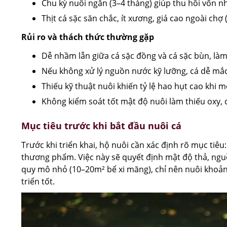
Chu kỳ nuôi ngắn (3–4 tháng) giúp thu hồi vốn 
Thịt cá sặc săn chắc, ít xương, giá cao ngoài chợ 
Rủi ro và thách thức thường gặp
Dễ nhầm lẫn giữa cá sặc đồng và cá sặc bùn, là
Nếu không xử lý nguồn nước kỹ lưỡng, cá dễ m
Thiếu kỹ thuật nuôi khiến tỷ lệ hao hụt cao khi 
Không kiểm soát tốt mật độ nuôi làm thiếu oxy, 
Mục tiêu trước khi bắt đầu nuôi cá
Trước khi triển khai, hộ nuôi cần xác định rõ mục tiê
thương phẩm. Việc này sẽ quyết định mật độ thả, ngu
quy mô nhỏ (10–20m² bể xi măng), chỉ nên nuôi khoả
triển tốt.