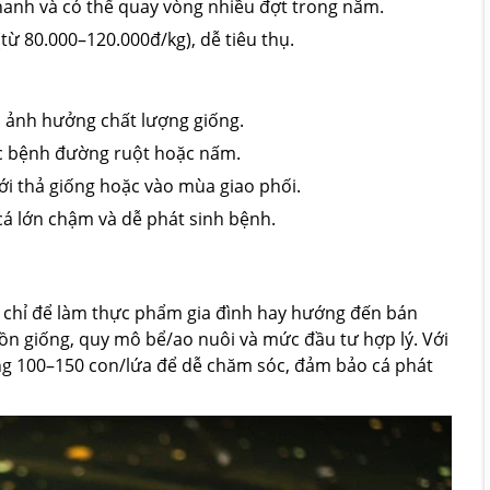
nhanh và có thể quay vòng nhiều đợt trong năm.
(từ 80.000–120.000đ/kg), dễ tiêu thụ.
m ảnh hưởng chất lượng giống.
ắc bệnh đường ruột hoặc nấm.
mới thả giống hoặc vào mùa giao phối.
cá lớn chậm và dễ phát sinh bệnh.
u: chỉ để làm thực phẩm gia đình hay hướng đến bán
ồn giống, quy mô bể/ao nuôi và mức đầu tư hợp lý. Với
ng 100–150 con/lứa để dễ chăm sóc, đảm bảo cá phát