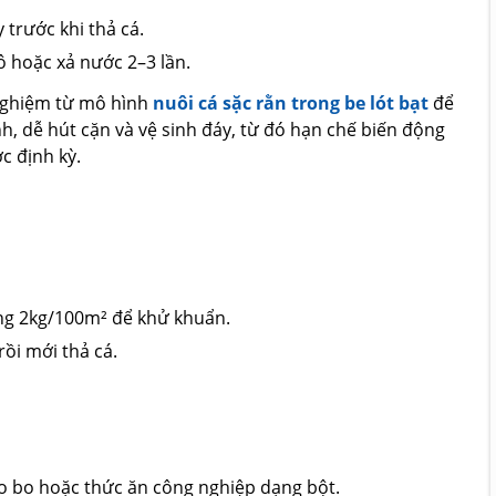
 trước khi thả cá.
ô hoặc xả nước 2–3 lần.
 nghiệm từ mô hình
nuôi cá sặc rằn trong be lót bạt
để
h, dễ hút cặn và vệ sinh đáy, từ đó hạn chế biến động
c định kỳ.
ợng 2kg/100m² để khử khuẩn.
rồi mới thả cá.
 bo bo hoặc thức ăn công nghiệp dạng bột.