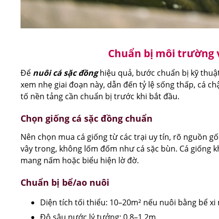
Chuẩn bị môi trường v
Để
nuôi cá sặc đồng
hiệu quả, bước chuẩn bị kỹ thuật 
xem nhẹ giai đoạn này, dẫn đến tỷ lệ sống thấp, cá ch
tố nền tảng cần chuẩn bị trước khi bắt đầu.
Chọn giống cá sặc đồng chuẩn
Nên chọn mua cá giống từ các trại uy tín, rõ nguồn gố
vây trong, không lốm đốm như cá sặc bùn. Cá giống k
mang nấm hoặc biểu hiện lờ đờ.
Chuẩn bị bể/ao nuôi
Diện tích tối thiểu: 10–20m² nếu nuôi bằng bể x
Độ sâu nước lý tưởng: 0.8–1.2m.