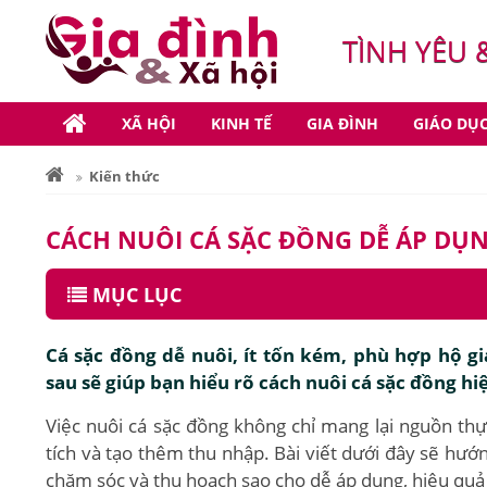
TÌNH YÊU 
XÃ HỘI
KINH TẾ
GIA ĐÌNH
GIÁO DỤ
Kiến thức
CÁCH NUÔI CÁ SẶC ĐỒNG DỄ ÁP DỤN
MỤC LỤC
Cá sặc đồng dễ nuôi, ít tốn kém, phù hợp hộ g
sau sẽ giúp bạn hiểu rõ cách nuôi cá sặc đồng hi
Việc nuôi cá sặc đồng không chỉ mang lại nguồn th
tích và tạo thêm thu nhập. Bài viết dưới đây sẽ hướn
chăm sóc và thu hoạch sao cho dễ áp dụng, hiệu quả v