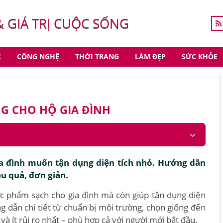
& GIÁ TRỊ CUỘC SỐNG
C
CÔNG NGHỆ
THỜI TRANG
LÀM ĐẸP
SỨC KHỎE
G CHO HỘ GIA ĐÌNH
ia đình muốn tận dụng diện tích nhỏ. Hướng dẫn
ệu quả, đơn giản.
ực phẩm sạch cho gia đình mà còn giúp tận dụng diện
g dẫn chi tiết từ chuẩn bị môi trường, chọn giống đến
à ít rủi ro nhất – phù hợp cả với người mới bắt đầu.