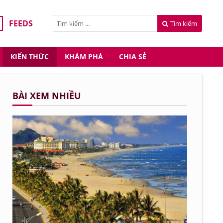
FEEDS
Tìm kiếm
KIẾN THỨC
KHÁM PHÁ
CHIA SẺ
BÀI XEM NHIỀU