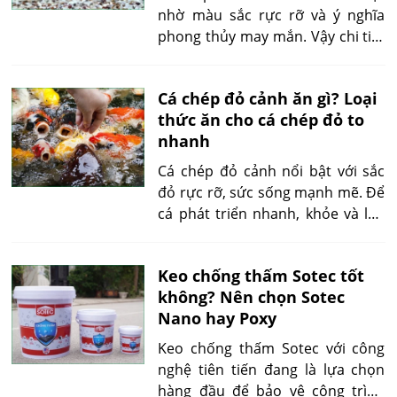
nhờ màu sắc rực rỡ và ý nghĩa
phong thủy may mắn. Vậy chi tiết
cá chép đỏ là gì? Cá chép đỏ có ăn
được không và kỹ thuật nuôi cá
Cá chép đỏ cảnh ăn gì? Loại
chép đỏ hiệu quả nhất như thế
thức ăn cho cá chép đỏ to
nào? Hãy xem ngay bài viết để
nhanh
biết câu trả lời chính xác nhất.
Cá chép đỏ cảnh nổi bật với sắc
đỏ rực rỡ, sức sống mạnh mẽ. Để
cá phát triển nhanh, khỏe và lên
màu đẹp, chế độ dinh dưỡng và
cách chăm sóc là yếu tố then
Keo chống thấm Sotec tốt
chốt. Vậy cá chép đỏ ăn gì và loại
không? Nên chọn Sotec
thức ăn nào cho cá chép đỏ giúp
Nano hay Poxy
cá lớn nhanh, đẹp tự nhiên?
Keo chống thấm Sotec với công
nghệ tiên tiến đang là lựa chọn
hàng đầu để bảo vệ công trình