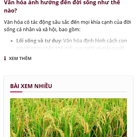
Văn hóa ảnh hưởng đến đời sống như thế
nào?
Văn hóa có tác động sâu sắc đến mọi khía cạnh của đời
sống cá nhân và xã hội, bao gồm:
Lối sống và tư duy
: Văn hóa định hình cách con
người nhìn nhận thế giới, suy nghĩ và giải quyết
vấn đề. Một số nền văn hóa đề cao sự cá nhân,
XEM THÊM
trong khi những nền văn hóa khác lại nhấn mạnh
tính cộng đồng.
Ứng xử và giao tiếp
: Mỗi nền văn hóa có những
BÀI XEM NHIỀU
quy tắc ứng xử riêng, từ cách chào hỏi, tôn trọng
người lớn tuổi đến cách thể hiện cảm xúc.
Kinh tế và lao động
: Văn hóa ảnh hưởng đến
cách làm việc, đạo đức nghề nghiệp và quan điểm
về thành công. Ví dụ, một số quốc gia có văn hóa
làm việc chăm chỉ và coi trọng sự kiên nhẫn, trong
khi những quốc gia khác chú trọng sự cân bằng