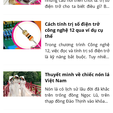
những câu hỏi then chốt là: trị số
điện trở cho ta biết điều gì? Bài
viết này sẽ giúp bạn hiểu rõ khái
niệm, vai trò, phân loại và những
Cách tính trị số điện trở
điều cần tránh khi sử dụng điện
công nghệ 12 qua ví dụ cụ
trở – nền tảng không thể thiếu
thể
trong vật lý và công nghệ.
Trong chương trình Công nghệ
12, việc đọc và tính trị số điện trở
là kỹ năng bắt buộc. Tuy nhiên,
không ít học sinh còn lúng túng
với bảng màu và công thức tính.
Thuyết minh về chiếc nón lá
Bài viết này sẽ giúp bạn nắm chắc
Việt Nam
cách tính trị số điện trở từ lý
thuyết đến thực hành, áp dụng
Nón lá có lịch sử lâu đời đã khắc
nhanh vào bài kiểm tra và thi tốt
trên trống đồng Ngọc Lũ, trên
nghiệp.
thạp đồng Đào Thịnh vào khỏang
2500-3000 năm.