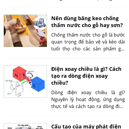
khỏi thấm dột. Nhưng liệu keo
chống thấm Sotec có tốt không?
Nên dùng băng keo chống
Nên chọn dòng Sotec Nano hay
thấm nước cho gỗ hay sơn?
Sotec Poxy để đáp ứng nhu cầu
của bạn?
Chống thấm nước cho gỗ là bước
quan trọng để bảo vệ và kéo dài
tuổi thọ cho các sản phẩm gỗ.
Vậy giữa băng keo chống thấm
nước và sơn chống thấm nước
Điện xoay chiều là gì? Cách
cho gỗ, đâu là lựa chọn phù hợp
tạo ra dòng điện xoay
giúp bạn bảo vệ gỗ hiệu quả
chiều?
nhất?
Dòng điện xoay chiều là gì?
Nguyên lý hoạt động, ứng dụng
thực tế và cách tạo ra dòng điện
xoay chiều như thế nào ? Bài viết
sẽ làm rõ các vấn đề được nêu
Cấu tạo của máy phát điện
cũng như cung cấp thêm các