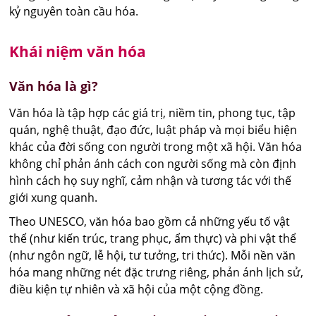
kỷ nguyên toàn cầu hóa.
Khái niệm văn hóa
Văn hóa là gì?
Văn hóa là tập hợp các giá trị, niềm tin, phong tục, tập
quán, nghệ thuật, đạo đức, luật pháp và mọi biểu hiện
khác của đời sống con người trong một xã hội. Văn hóa
không chỉ phản ánh cách con người sống mà còn định
hình cách họ suy nghĩ, cảm nhận và tương tác với thế
giới xung quanh.
Theo UNESCO, văn hóa bao gồm cả những yếu tố vật
thể (như kiến trúc, trang phục, ẩm thực) và phi vật thể
(như ngôn ngữ, lễ hội, tư tưởng, tri thức). Mỗi nền văn
hóa mang những nét đặc trưng riêng, phản ánh lịch sử,
điều kiện tự nhiên và xã hội của một cộng đồng.