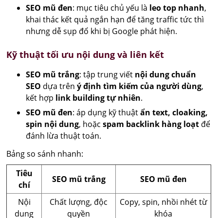
SEO mũ đen
: mục tiêu chủ yếu là
leo top nhanh
,
khai thác kết quả ngắn hạn để tăng traffic tức thì
nhưng dễ sụp đổ khi bị Google phát hiện.
Kỹ thuật tối ưu nội dung và liên kết
SEO mũ trắng
: tập trung viết
nội dung chuẩn
SEO
dựa trên
ý định tìm kiếm của người dùng
,
kết hợp
link building tự nhiên
.
SEO mũ đen
: áp dụng kỹ thuật
ẩn text, cloaking,
spin nội dung
, hoặc
spam backlink hàng loạt
để
đánh lừa thuật toán.
Bảng so sánh nhanh:
Tiêu
SEO mũ trắng
SEO mũ đen
chí
Nội
Chất lượng, độc
Copy, spin, nhồi nhét từ
dung
quyền
khóa