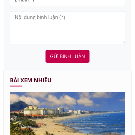
GỬI BÌNH LUẬN
BÀI XEM NHIỀU