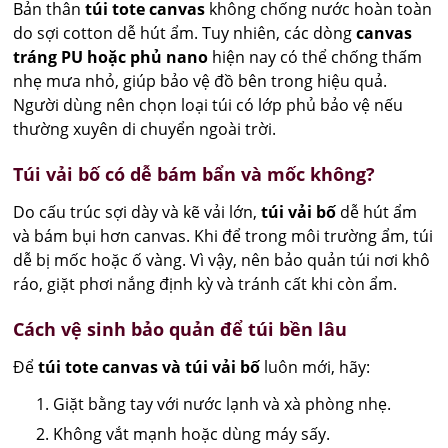
Bản thân
túi tote canvas
không chống nước hoàn toàn
do sợi cotton dễ hút ẩm. Tuy nhiên, các dòng
canvas
tráng PU hoặc phủ nano
hiện nay có thể chống thấm
nhẹ mưa nhỏ, giúp bảo vệ đồ bên trong hiệu quả.
Người dùng nên chọn loại túi có lớp phủ bảo vệ nếu
thường xuyên di chuyển ngoài trời.
Túi vải bố có dễ bám bẩn và mốc không?
Do cấu trúc sợi dày và kẽ vải lớn,
túi vải bố
dễ hút ẩm
và bám bụi hơn canvas. Khi để trong môi trường ẩm, túi
dễ bị mốc hoặc ố vàng. Vì vậy, nên bảo quản túi nơi khô
ráo, giặt phơi nắng định kỳ và tránh cất khi còn ẩm.
Cách vệ sinh bảo quản để túi bền lâu
Để
túi tote canvas và túi vải bố
luôn mới, hãy:
Giặt bằng tay với nước lạnh và xà phòng nhẹ.
Không vắt mạnh hoặc dùng máy sấy.