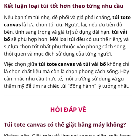
Kết luận loại túi tốt hơn theo từng nhu cầu
Nếu bạn tìm túi nhẹ, dễ phối và giá phải chăng,
túi tote
canvas
là lựa chọn tối ưu. Ngược lại, nếu ưu tiên độ
bền, tính sang trọng và giá trị sử dụng dài hạn,
túi vải
bố
sẽ phù hợp hơn. Mỗi loại túi đều có ưu thế riêng, và
sự lựa chọn tốt nhất phụ thuộc vào phong cách sống,
thói quen và mục đích sử dụng của từng người.
Việc chọn giữa
túi tote canvas và túi vải bố
không chỉ
là chọn chất liệu mà còn là chọn phong cách sống. Hãy
cân nhắc nhu cầu thực tế, môi trường sử dụng và gu
thẩm mỹ để tìm ra chiếc túi “đồng hành” lý tưởng nhất.
HỎI ĐÁP VỀ
Túi tote canvas có thể giặt bằng máy không?
Không nên. Giặt máy dễ làm sợi canvas giãn, mất form. 