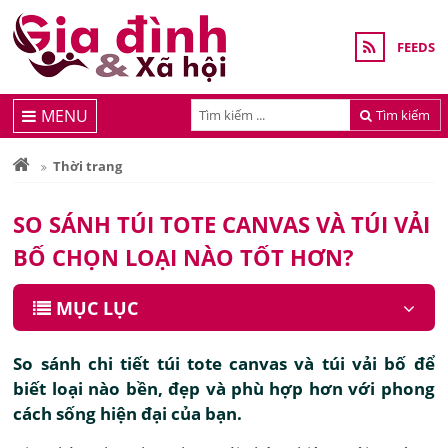
FEEDS
MENU
Tìm kiếm
Thời trang
SO SÁNH TÚI TOTE CANVAS VÀ TÚI VẢI
BỐ CHỌN LOẠI NÀO TỐT HƠN?
MỤC LỤC
So sánh chi tiết túi tote canvas và túi vải bố để
biết loại nào bền, đẹp và phù hợp hơn với phong
cách sống hiện đại của bạn.