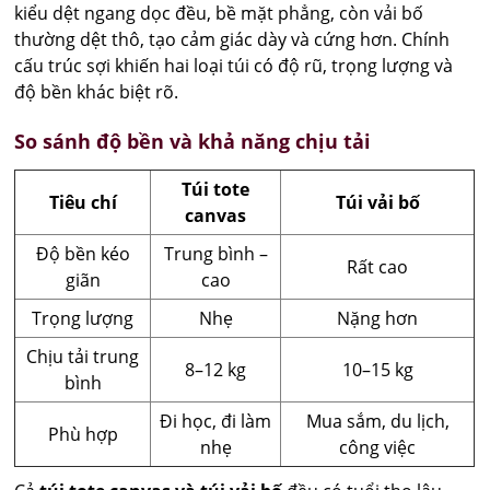
kiểu dệt ngang dọc đều, bề mặt phẳng, còn vải bố
thường dệt thô, tạo cảm giác dày và cứng hơn. Chính
cấu trúc sợi khiến hai loại túi có độ rũ, trọng lượng và
độ bền khác biệt rõ.
So sánh độ bền và khả năng chịu tải
Túi tote
Tiêu chí
Túi vải bố
canvas
Độ bền kéo
Trung bình –
Rất cao
giãn
cao
Trọng lượng
Nhẹ
Nặng hơn
Chịu tải trung
8–12 kg
10–15 kg
bình
Đi học, đi làm
Mua sắm, du lịch,
Phù hợp
nhẹ
công việc