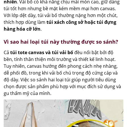
nhiên
. Vải bố có khả năng chịu mài mòn cao, giữ dáng
túi tốt hơn nhưng bề mặt kém mềm mại hơn canvas.
Với lớp dệt dày, túi vải bố thường nặng hơn một chút,
thích hợp dùng làm
túi xách công sở hoặc túi đựng
hàng hóa cỡ lớn
.
Vì sao hai loại túi này thường được so sánh?
Cả
túi tote canvas và túi vải bố
đều nổi bật bởi độ
bền, tính thân thiện môi trường và thiết kế linh hoạt.
Tuy nhiên, canvas hướng đến phong cách nhẹ nhàng,
dễ phối đồ, trong khi vải bố chú trọng độ cứng cáp và
độ dày. Việc so sánh hai loại túi giúp người tiêu dùng
chọn được sản phẩm phù hợp với mục đích sử dụng và
gu thẩm mỹ của mình.