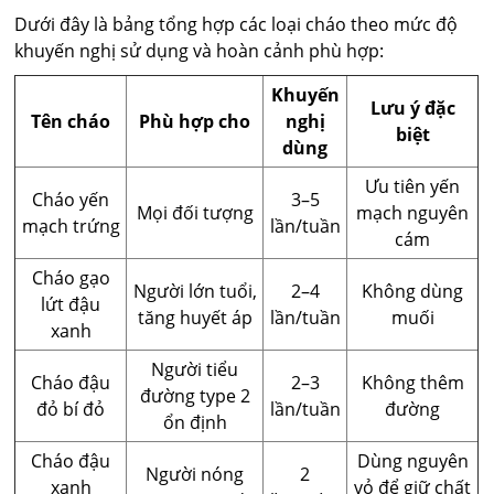
Dưới đây là bảng tổng hợp các loại cháo theo mức độ
khuyến nghị sử dụng và hoàn cảnh phù hợp:
Khuyến
Lưu ý đặc
Tên cháo
Phù hợp cho
nghị
biệt
dùng
Ưu tiên yến
Cháo yến
3–5
Mọi đối tượng
mạch nguyên
mạch trứng
lần/tuần
cám
Cháo gạo
Người lớn tuổi,
2–4
Không dùng
lứt đậu
tăng huyết áp
lần/tuần
muối
xanh
Người tiểu
Cháo đậu
2–3
Không thêm
đường type 2
đỏ bí đỏ
lần/tuần
đường
ổn định
Cháo đậu
Dùng nguyên
Người nóng
2
xanh
vỏ để giữ chất