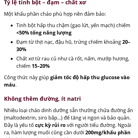
Tỷ lệ tinh bột – đạm – chất xơ
Một khẩu phần cháo phù hợp nên đảm bảo:
Tinh bột hấp thu chậm (gạo lứt, yến mạch) chiếm
<50% tổng năng lượng
Đạm từ thịt nạc, đậu hũ, trứng chiếm khoảng
20–
30%
Chất xơ từ rau củ như cà rốt, nấm, mướp hương,
chiếm
15–20%
Công thức này giúp
giảm tốc độ hấp thu glucose vào
máu
.
Không thêm đường, ít natri
Nhiều loại cháo dinh dưỡng sẵn thường chứa đường ẩn
(maltodextrin, siro bắp...) để tăng vị ngon và bảo quản.
Đây là yếu tố
cực kỳ rủi ro
với người tiểu đường. Ngoài
ra, hàm lượng muối cũng cần dưới
200mg/khẩu phần