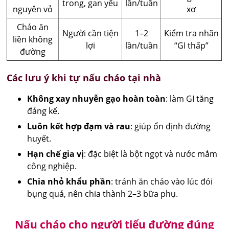
trong, gan yếu
lần/tuần
nguyên vỏ
xơ
Cháo ăn
Người cần tiện
1–2
Kiểm tra nhãn
liền không
lợi
lần/tuần
“GI thấp”
đường
Các lưu ý khi tự nấu cháo tại nhà
Không xay nhuyễn gạo hoàn toàn
: làm GI tăng
đáng kể.
Luôn kết hợp đạm và rau
: giúp ổn định đường
huyết.
Hạn chế gia vị
: đặc biệt là bột ngọt và nước mắm
công nghiệp.
Chia nhỏ khẩu phần
: tránh ăn cháo vào lúc đói
bụng quá, nên chia thành 2–3 bữa phụ.
Nấu cháo cho người tiểu đường đúng