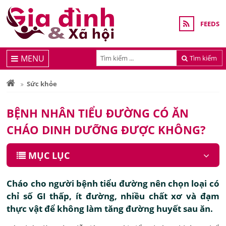
FEEDS
MENU
Tìm kiếm
Sức khỏe
BỆNH NHÂN TIỂU ĐƯỜNG CÓ ĂN
CHÁO DINH DƯỠNG ĐƯỢC KHÔNG?
MỤC LỤC
Cháo cho người bệnh tiểu đường nên chọn loại có
chỉ số GI thấp, ít đường, nhiều chất xơ và đạm
thực vật để không làm tăng đường huyết sau ăn.