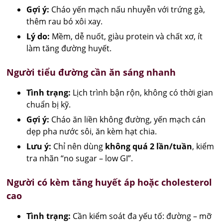
Gợi ý:
Cháo yến mạch nấu nhuyễn với trứng gà,
thêm rau bó xôi xay.
Lý do:
Mềm, dễ nuốt, giàu protein và chất xơ, ít
làm tăng đường huyết.
Người tiểu đường cần ăn sáng nhanh
Tình trạng:
Lịch trình bận rộn, không có thời gian
chuẩn bị kỹ.
Gợi ý:
Cháo ăn liền không đường, yến mạch cán
dẹp pha nước sôi, ăn kèm hạt chia.
Lưu ý:
Chỉ nên dùng
không quá 2 lần/tuần
, kiểm
tra nhãn “no sugar – low GI”.
Người có kèm tăng huyết áp hoặc cholesterol
cao
Tình trạng:
Cần kiểm soát đa yếu tố: đường – mỡ