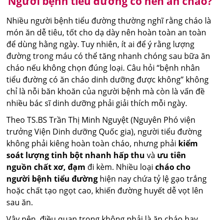
Người bệnh tiểu đường có nên ăn cháo?
Nhiều người bệnh tiểu đường thường nghĩ rằng cháo là
món ăn dễ tiêu, tốt cho dạ dày nên hoàn toàn an toàn
để dùng hằng ngày. Tuy nhiên, ít ai để ý rằng lượng
đường trong máu có thể tăng nhanh chóng sau bữa ăn
cháo nếu không chọn đúng loại. Câu hỏi “bệnh nhân
tiểu đường có ăn cháo dinh dưỡng được không” không
chỉ là nỗi băn khoăn của người bệnh mà còn là vấn đề
nhiều bác sĩ dinh dưỡng phải giải thích mỗi ngày.
Theo TS.BS Trần Thị Minh Nguyệt (Nguyên Phó viện
trưởng Viện Dinh dưỡng Quốc gia), người tiểu đường
không phải kiêng hoàn toàn cháo, nhưng phải
kiểm
soát lượng tinh bột nhanh hấp thu
và
ưu tiên
nguồn chất xơ, đạm
đi kèm. Nhiều loại
cháo cho
người bệnh tiểu đường
hiện nay chứa tỷ lệ gạo trắng
hoặc chất tạo ngọt cao, khiến đường huyết dễ vọt lên
sau ăn.
Vậy nên, điều quan trọng không phải là ăn cháo hay