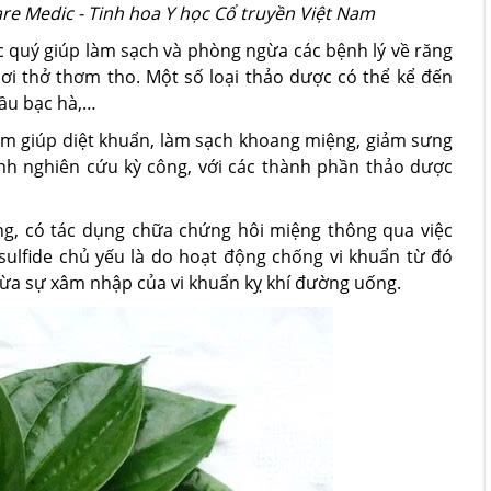
 Medic - Tinh hoa Y học Cổ truyền Việt Nam
ốc quý giúp làm sạch và phòng ngừa các bệnh lý về răng
ơi thở thơm tho. Một số loại thảo dược có thể kể đến
dầu bạc hà,…
 giúp diệt khuẩn, làm sạch khoang miệng, giảm sưng
ình nghiên cứu kỳ công, với các thành phần thảo dược
ng, có tác dụng chữa chứng hôi miệng thông qua việc
ulfide chủ yếu là do hoạt động chống vi khuẩn từ đó
ừa sự xâm nhập của vi khuẩn kỵ khí đường uống.