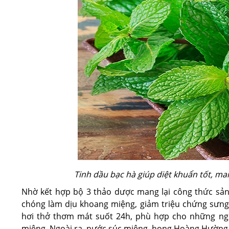
Tinh dầu bạc hà giúp diệt khuẩn tốt, m
Nhờ kết hợp bộ 3 thảo dược mang lại công thức sả
chóng làm dịu khoang miệng, giảm triệu chứng sưng 
hơi thở thơm mát suốt 24h, phù hợp cho những ng
miệng. Ngoài ra, nước súc miệng, họng Hoàng Hường 