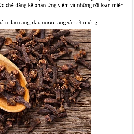
ức chế đáng kể phản ứng viêm và những rối loạn miễn
iảm đau răng, đau nướu răng và loét miệng.