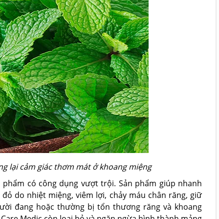
ang lại cảm giác thơm mát ở khoang miệng
n phẩm có công dụng vượt trội. Sản phẩm giúp nhanh
đỏ do nhiệt miệng, viêm lợi, chảy máu chân răng, giữ
ười đang hoặc thường bị tổn thương răng và khoang
Care Medic còn loại bỏ và ngăn ngừa hình thành mảng