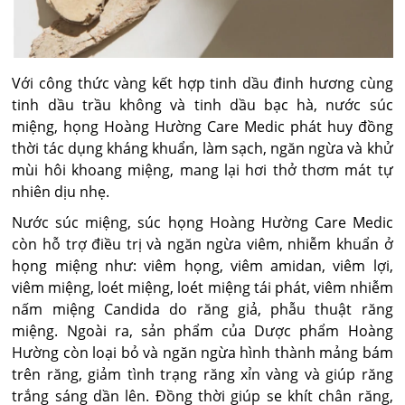
Với công thức vàng kết hợp tinh dầu đinh hương cùng
tinh dầu trầu không và tinh dầu bạc hà, nước súc
miệng, họng Hoàng Hường Care Medic phát huy đồng
thời tác dụng kháng khuẩn, làm sạch, ngăn ngừa và khử
mùi hôi khoang miệng, mang lại hơi thở thơm mát tự
nhiên dịu nhẹ.
Nước súc miệng, súc họng Hoàng Hường Care Medic
còn hỗ trợ điều trị và ngăn ngừa viêm, nhiễm khuẩn ở
họng miệng như: viêm họng, viêm amidan, viêm lợi,
viêm miệng, loét miệng, loét miệng tái phát, viêm nhiễm
nấm miệng Candida do răng giả, phẫu thuật răng
miệng. Ngoài ra, sản phẩm của Dược phẩm Hoàng
Hường còn loại bỏ và ngăn ngừa hình thành mảng bám
trên răng, giảm tình trạng răng xỉn vàng và giúp răng
trắng sáng dần lên. Đồng thời giúp se khít chân răng,