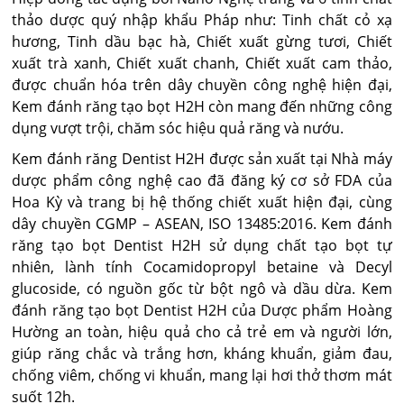
thảo dược quý nhập khẩu Pháp như: Tinh chất cỏ xạ
hương, Tinh dầu bạc hà, Chiết xuất gừng tươi, Chiết
xuất trà xanh, Chiết xuất chanh, Chiết xuất cam thảo,
được chuẩn hóa trên dây chuyền công nghệ hiện đại,
Kem đánh răng tạo bọt H2H còn mang đến những công
dụng vượt trội, chăm sóc hiệu quả răng và nướu.
Kem đánh răng Dentist H2H được sản xuất tại Nhà máy
dược phẩm công nghệ cao đã đăng ký cơ sở FDA của
Hoa Kỳ và trang bị hệ thống chiết xuất hiện đại, cùng
dây chuyền CGMP – ASEAN, ISO 13485:2016. Kem đánh
răng tạo bọt Dentist H2H sử dụng chất tạo bọt tự
nhiên, lành tính Cocamidopropyl betaine và Decyl
glucoside, có nguồn gốc từ bột ngô và dầu dừa. Kem
đánh răng tạo bọt Dentist H2H của Dược phẩm Hoàng
Hường an toàn, hiệu quả cho cả trẻ em và người lớn,
giúp răng chắc và trắng hơn, kháng khuẩn, giảm đau,
chống viêm, chống vi khuẩn, mang lại hơi thở thơm mát
suốt 12h.