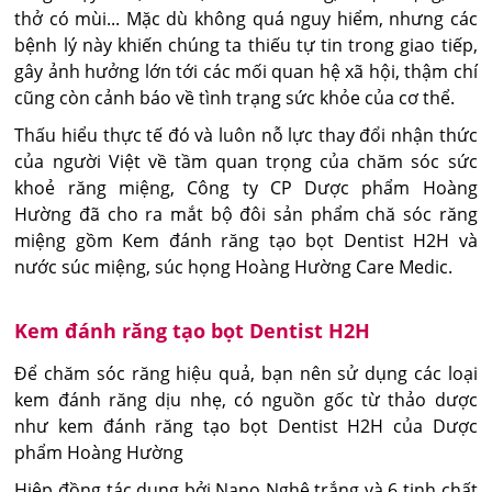
thở có mùi... Mặc dù không quá nguy hiểm, nhưng các
bệnh lý này khiến chúng ta thiếu tự tin trong giao tiếp,
gây ảnh hưởng lớn tới các mối quan hệ xã hội, thậm chí
cũng còn cảnh báo về tình trạng sức khỏe của cơ thể.
Thấu hiểu thực tế đó và luôn nỗ lực thay đổi nhận thức
của người Việt về tầm quan trọng của chăm sóc sức
khoẻ răng miệng, Công ty CP Dược phẩm Hoàng
Hường đã cho ra mắt bộ đôi sản phẩm chă sóc răng
miệng gồm Kem đánh răng tạo bọt Dentist H2H và
nước súc miệng, súc họng Hoàng Hường Care Medic.
Kem đánh răng tạo bọt Dentist H2H
Để chăm sóc răng hiệu quả, bạn nên sử dụng các loại
kem đánh răng dịu nhẹ, có nguồn gốc từ thảo dược
như kem đánh răng tạo bọt Dentist H2H của Dược
phẩm Hoàng Hường
Hiệp đồng tác dụng bởi Nano Nghệ trắng và 6 tinh chất