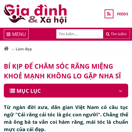
FEEDS
MENU
Tìm kiếm
Làm đẹp
BÍ KỊP ĐỂ CHĂM SÓC RĂNG MIỆNG
KHOẺ MẠNH KHÔNG LO GẶP NHA SĨ
MỤC LỤC
Từ ngàn đời xưa, dân gian Việt Nam có câu tục
ngữ "Cái răng cái tóc là góc con người". Chẳng thế
mà ông bà ta vẫn coi hàm răng, mái tóc là chuẩn
mực của cái đẹp.