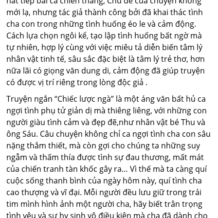
hát tiếp bài ca chiến thắng, Chủ đề của chuyện không
mới lạ, nhưng tác giả thành công bởi đã khai thác tình
cha con trong những tình huống éo le và cảm động.
Cách lựa chọn ngôi kể, tạo lập tình huống bất ngờ mà
tự nhiên, hợp lý cùng với việc miêu tả diễn biến tâm lý
nhân vật tinh tế, sâu sắc đặc biệt là tâm lý trẻ thơ, hơn
nữa lãi có giọng văn dung di, cảm động đã giúp truyện
có được vị trí riêng trong lòng độc giả .
Truyện ngắn “Chiếc lược ngà” là một áng văn bất hủ ca
ngợi tình phụ tử giản dị mà thiêng liêng, với những con
người giàu tình cảm và đẹp đẽ,như nhân vật bé Thu và
ông Sáu. Câu chuyện không chỉ ca ngợi tình cha con sâu
nặng thắm thiết, mà còn gợi cho chúng ta những suy
ngẫm và thấm thía được tình sự đau thương, mất mát
của chiến tranh tàn khốc gây ra… Vì thế mà ta càng quí
cuộc sống thanh bình của ngày hôm này, quí tình cha
cao thượng và vĩ đại. Mỗi người đều lưu giữ trong trái
tim mình hình ảnh một người cha, hãy biết trân trọng
tình yêu và sự hy sinh vô điều kiện mà cha đã dành cho