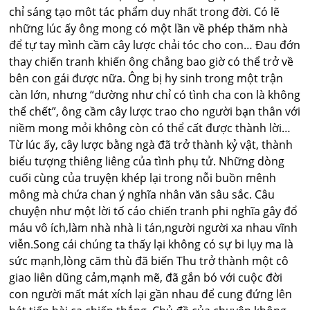
chỉ sáng tạo môt tác phẩm duy nhất trong đời. Có lẽ
những lúc ấy ông mong có một lần về phép thăm nhà
để tự tay mình cầm cây lược chải tóc cho con… Đau đớn
thay chiến tranh khiến ông chẳng bao giờ có thể trở về
bên con gái được nữa. Ông bị hy sinh trong một trận
càn lớn, nhưng “dường như chỉ có tình cha con là không
thể chết”, ông cầm cây lược trao cho người bạn thân với
niềm mong mỏi không còn có thể cất được thành lời…
Từ lúc ấy, cây lược bằng ngà đã trở thành kỷ vật, thành
biểu tượng thiêng liêng của tình phụ tử. Những dòng
cuối cùng của truyện khép lại trong nỗi buồn mênh
mông mà chứa chan ý nghĩa nhân văn sâu sắc. Câu
chuyện như một lời tố cáo chiến tranh phi nghĩa gây đổ
máu vô ích,làm nhà nhà li tán,người người xa nhau vĩnh
viễn.Song cái chúng ta thấy lại không có sự bi lụy ma là
sức mạnh,lòng căm thù đã biến Thu trở thành một cô
giao liên dũng cảm,mạnh mẽ, đã gắn bó với cuộc đời
con người mất mát xích lại gần nhau để cung đứng lên