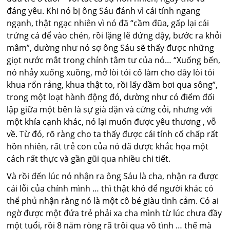
đáng yêu. Khi nó bị ông Sáu đánh vì cái tính ngang
ngạnh, thật ngạc nhiên vì nó đã “cầm đũa, gấp lại cái
trứng cá để vào chén, rồi lặng lẽ đứng dậy, bước ra khỏi
mâm”, dường như nó sợ ông Sáu sẽ thấy được những
giọt nước mắt trong chính tâm tư của nó… “Xuống bến,
nó nhảy xuống xuồng, mở lòi tói cố làm cho dây lòi tói
khua rổn rảng, khua thật to, rồi lấy dầm bơi qua sông”,
trong một loạt hành động đó, dường như có điểm đối
lập giữa một bên là sự già dặn và cứng cỏi, nhưng với
một khía cạnh khác, nó lại muốn được yêu thương , vỗ
về. Từ đó, rõ ràng cho ta thấy được cái tính cố chấp rất
hồn nhiên, rất trẻ con của nó đã được khắc họa một
cách rất thực và gần gũi qua nhiều chi tiết.
Và rồi đến lúc nó nhận ra ông Sáu là cha, nhận ra được
cái lỗi của chính mình … thì thật khó để người khác có
thể phủ nhận rằng nó là một cô bé giàu tình cảm. Có ai
ngờ được một đứa trẻ phải xa cha mình từ lúc chưa đầy
một tuổi, rồi 8 năm ròng rã trôi qua vô tình … thế mà