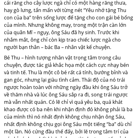
cái răng cho cây lược ngà chỉ có một hàng răng thưa,
hay gò lưng, tẩn mẩn với từng nét “Yêu nhớ tặng Thu
con của ba” trên sống lược để tặng cho con gái bé bổng
của mình. Nhưng không may, trong một trận càn lớn
của quân Mĩ – ngụy, ông Sáu đã hy sinh. Trước khi
nhắm mắt, ông chỉ còn kịp trao chiếc lược ngà cho
người bạn thân – bác Ba – nhân vật kể chuyện.
Bé Thu – hình tượng nhân vật trọng tâm trong câu
chuyện, được tác giả khắc họa một cách cực nhạy bén
và tinh tế. Thu là một cô bé rất cá tính, bướng bỉnh và
gan góc, nhưng lại giàu tình cảm. Thái độ của nó trái
ngược hoàn toàn với những ngày đầu khi ông Sáu trở
về thăm nhà và lúc ông Sáu sắp ra đi, song trái ngược
mà vẫn nhất quán. Có lẽ chỉ vì quá yêu ba, quá khát
khao được có ba nên khi nhận định đó không phải là ba
của mình thì nó nhất định không chịu nhận ông Sáu,
nhất định không chịu gọi ông Sáu một tiếng “ba” dù chỉ
một lần. Nó cứng đầu thế đấy, bởi lẽ trong tâm trí của