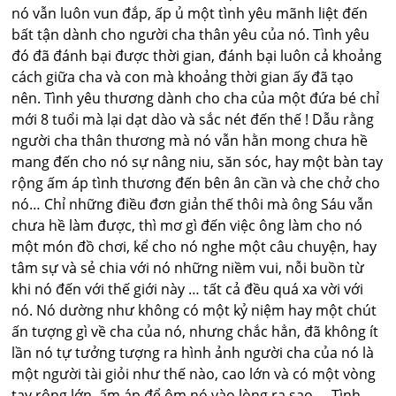
nó vẫn luôn vun đắp, ấp ủ một tình yêu mãnh liệt đến
bất tận dành cho người cha thân yêu của nó. Tình yêu
đó đã đánh bại được thời gian, đánh bại luôn cả khoảng
cách giữa cha và con mà khoảng thời gian ấy đã tạo
nên. Tình yêu thương dành cho cha của một đứa bé chỉ
mới 8 tuổi mà lại dạt dào và sắc nét đến thế ! Dẫu rằng
người cha thân thương mà nó vẫn hằn mong chưa hề
mang đến cho nó sự nâng niu, săn sóc, hay một bàn tay
rộng ấm áp tình thương đến bên ân cần và che chở cho
nó… Chỉ những điều đơn giản thế thôi mà ông Sáu vẫn
chưa hề làm được, thì mơ gì đến việc ông làm cho nó
một món đồ chơi, kể cho nó nghe một câu chuyện, hay
tâm sự và sẻ chia với nó những niềm vui, nỗi buồn từ
khi nó đến với thế giới này … tất cả đều quá xa vời với
nó. Nó dường như không có một kỷ niệm hay một chút
ấn tượng gì về cha của nó, nhưng chắc hẳn, đã không ít
lần nó tự tưởng tượng ra hình ảnh người cha của nó là
một người tài giỏi như thế nào, cao lớn và có một vòng
tay rộng lớn, ấm áp để ôm nó vào lòng ra sao … Tình