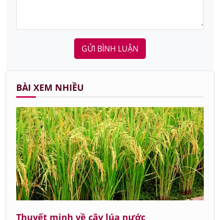
GỬI BÌNH LUẬN
BÀI XEM NHIỀU
Thuyết minh về cây lúa nước