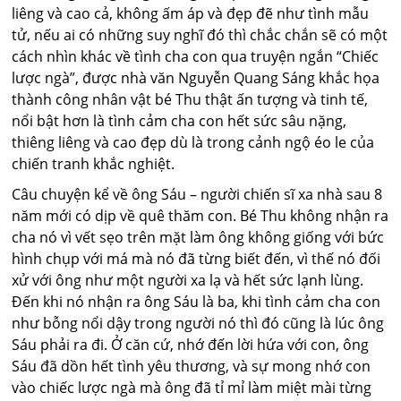
liêng và cao cả, không ấm áp và đẹp đẽ như tình mẫu
tử, nếu ai có những suy nghĩ đó thì chắc chắn sẽ có một
cách nhìn khác về tình cha con qua truyện ngắn “Chiếc
lược ngà”, được nhà văn Nguyễn Quang Sáng khắc họa
thành công nhân vật bé Thu thật ấn tượng và tinh tế,
nổi bật hơn là tình cảm cha con hết sức sâu nặng,
thiêng liêng và cao đẹp dù là trong cảnh ngộ éo le của
chiến tranh khắc nghiệt.
Câu chuyện kể về ông Sáu – người chiến sĩ xa nhà sau 8
năm mới có dịp về quê thăm con. Bé Thu không nhận ra
cha nó vì vết sẹo trên mặt làm ông không giống với bức
hình chụp với má mà nó đã từng biết đến, vì thế nó đối
xử với ông như một người xa lạ và hết sức lạnh lùng.
Đến khi nó nhận ra ông Sáu là ba, khi tình cảm cha con
như bỗng nổi dậy trong người nó thì đó cũng là lúc ông
Sáu phải ra đi. Ở căn cứ, nhớ đến lời hứa với con, ông
Sáu đã dồn hết tình yêu thương, và sự mong nhớ con
vào chiếc lược ngà mà ông đã tỉ mỉ làm miệt mài từng