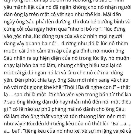
yêu mãnh liệt của nó đã ngăn không cho nó nhận người
đàn ông lạ trên mặt có vết sẹo như thế kia. Mãi đến
ngày ông Sáu phải lên đường, thì đứa bé bướng bỉnh và
cứng cỏi của ngày hôm qua “như bị bỏ rơi”, “lúc đứng
vào góc nhà, lúc đứng tựa của và cứ nhìn mọi người
đang vây quanh ba nó” – dường như đó là lúc nó thèm
muốn cái tình cảm ấm áp của gia đình, nó muốn ông
Sáu nhận ra sự hiện diện của nó trong lúc ấy, nó muốn
chạy lại hôn ba nó lắm, nhưng chẳng hiểu sao lại có
một cái gì đó ngăn nó lại và làm cho nó cứ mãi đứng
yên. Đến phút chia tay, ông Sáu mới nhìn sang và chào
nó với một giọng khe khẽ “Thôi ! Ba đi nghe con !” – thật
lạ … sao chỉ là một lời chào vẻn vẹn trong bốn từ thế kia
? sao ông không dặn dò hay nhắn nhủ đến nói một điều
gì ? có lẽ nào sự phũ phàng mà nó dành cho ông Sáu,
đã làm cho ông thất vọng và tổn thương lắm nên mới
như vậy ? Rồi đến khi tiếng kêu của nó thét lên “Ba… a…
a… ba!”, “tiếng kêu của nó như xé, xé sự im lặng và xé cả