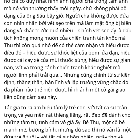
nó chỉ có duy nhất hình ảnh người cha trong tấm ảnh
mà nó vẫn thường thấy mỗi ngày, chứ không phải bộ
dạng của ông Sáu bây giờ. Người cha không được đứa
con nhìn nhận bởi vết sẹo trên má làm mặt ông bị biến
dạng và khác trước quá nhiều… Chính vết sẹo ấy là dấu
tích không mong muốn của chiến tranh tàn khốc mà
Thu thì còn quá nhỏ để có thể cảm nhận và hiểu được
điều đó – hiểu được sự khốc liệt của bom lửa đạn, hiểu
được cái cay xé của mùi thuốc súng, hiểu được sự gian
nan, vất vả trong cảnh chiến tranh khắc nghiệt mà
người lính phải trải qua… Nhưng cũng chính từ sự kiên
định, thẳng thắn, bản lĩnh và lập trường vững chắc đó
đã phần nào thể hiện được hình ảnh một cô gái giao
liên dũng cảm sau này.
Tác giả tỏ ra am hiểu tâm lý trẻ con, với tất cả sự trân
trọng và yêu mến rất thiêng liêng, rất đẹp đẽ dành cho
những tâm tư, tình cảm vô giá ấy. Bé Thu, một cô bé
mạnh mẽ, bướng bỉnh, nhưng dù sao thì nó vẫn là một
đứa trẻ 8 tuổi – với tất cả sự hồn nhiên, ngây thơ và