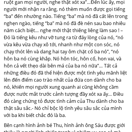
ruột gan mọi người, nghe thật xót xa”…Đến lúc ấy, mọi
người mới nhận ra rằng, nó thèm muốn được gọi tiếng
“ba” đến nhường nào. Tiếng “ba” mà nó đã cất lên trong
nghẹn ngào, tiếng “ba” mà nó đã đè nén sau bao nhiêu
năm cách biệt… nghe mới thật thiêng liêng làm sao ! –
Đó là tiếng kêu như vỡ tung ra từ đáy lòng của nó, “nó
vừa kêu vừa chạy xô tới, nhanh như một con sóc, nó
chạy thót lên và dang hai tay ôm chặt cổ ba nó”, “nó
hôn ba nó cùng khắp. Nó hôn tóc, hôn cổ, hon vai, và
hôn cả vết thẹo dài bên má của ba nó nữa”… Tất cả
những điều đó đã thể hiện được một tình yêu mãnh liệt
lên đến điểm cao trào nhất của đứa con dành cho ba
nó, khiến mọi người xung quanh ai cũng không cầm
được nước mắt trước cảnh tượng đầy xót xa ấy… Điều
đó càng chứng tỏ được tình cảm của Thu dành cho ba
thật sâu sắc.- Nó chỉ bộc lộ tình yêu sâu sắc của mình
với ba khi biết chắc đó là ba.
Bên cạnh hình ảnh bé Thu, hình ảnh ông Sáu được giới