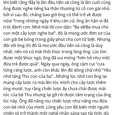
khi biết rằng đây là lần đầu tiên và cũng là lần cuối cùng
ông được nghe tiếng ba thân thương từ cô con gái nhỏ,
bởi vì sau đó, chẳng bao giờ ông có thể trở về được
nữa! Trong những ngày ở khu căn cứ, ông ân hận vì đã
trót đánh con. Nhớ mãi lời con dặn: “Ba về!Ba mua cho
con một cây lược nghe ba!”, đó là mong ước đơn sơ của
con gái bé bỏng trong giây phút cha con từ biệt. Nhưng
đối với ông thì đó là mơ ước đầu tiên và cũng là duy
nhất, nên nó cứ mãi thôi thúc trong lòng ông. Lúc tìm
được một khúc ngà, ông đã vui mừng “hớn hở như một
đứa trẻ được quà”. Ngày qua ngày, ông cặm cụi “cưa
từng răng lược, anh còn khắc lên đó dòng chữ nhỏ “Yêu
nhớ tặng Thu con của ba”...Những lúc nhớ con ông lại
mang cây lược ra mài lên tóc mình cho cây lược thêm
óng mượt, tuy rằng chiếc lược ấy chưa chải được mái
tóc của bé Thu nhưng lại gỡ rối được tâm trạng của ông
lúc này. Ông đã nâng niu chiếc lược như nâng niu đứa
con bé nhỏ của mình. Lòng yêu con đã biến một người
chiến sỹ trở thành một nghệ nhân sáng tạo tài tình, dù