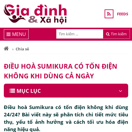
FEEDS
MENU
Tìm kiếm
Chia sẻ
ĐIỀU HOÀ SUMIKURA CÓ TỐN ĐIỆN
KHÔNG KHI DÙNG CẢ NGÀY
MỤC LỤC
Điều hoà Sumikura có tốn điện không khi dùng
24/24? Bài viết này sẽ phân tích chi tiết mức tiêu
thụ, yếu tố ảnh hưởng và cách tối ưu hóa điện
năng hiệu quả.