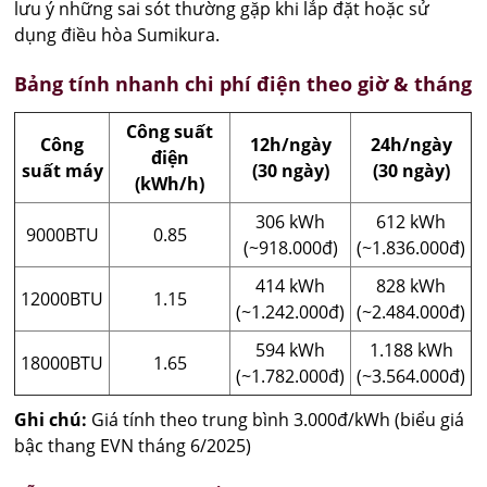
lưu ý những sai sót thường gặp khi lắp đặt hoặc sử
dụng điều hòa Sumikura.
Bảng tính nhanh chi phí điện theo giờ & tháng
Công suất
Công
12h/ngày
24h/ngày
điện
suất máy
(30 ngày)
(30 ngày)
(kWh/h)
306 kWh
612 kWh
9000BTU
0.85
(~918.000đ)
(~1.836.000đ)
414 kWh
828 kWh
12000BTU
1.15
(~1.242.000đ)
(~2.484.000đ)
594 kWh
1.188 kWh
18000BTU
1.65
(~1.782.000đ)
(~3.564.000đ)
Ghi chú:
Giá tính theo trung bình 3.000đ/kWh (biểu giá
bậc thang EVN tháng 6/2025)