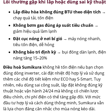
Lỗi thường gặp khi lắp hoặc dùng sai kỹ thuật
Lắp điều hòa không đúng BTU theo diện tích
→
chạy quá tải, tốn điện
Không bơm gas đúng áp suất tiêu chuẩn
→
giảm hiệu quả làm lạnh
Đặt cục nóng ở nơi bí gió
→ máy nóng nhanh,
tiêu tốn điện, dễ hỏng
Không bảo trì định kỳ
→ bụi đóng dàn lạnh, điện
năng tăng 15–20%
Điều hoà Sumikura
không hề tốn điện nếu bạn chọn
đúng dòng inverter, cài đặt nhiệt độ hợp lý và sử dụng
thêm các chế độ tiết kiệm như ECO hay S-Smart. Tuy
nhiên, nếu dùng sai công suất, lắp đặt không đúng kỹ
thuật hoặc vận hành 24/24 mà không có chiến lược
điều chỉnh, chi phí điện có thể tăng gấp đôi. Với mức
đầu tư hợp lý và cách dùng thông minh, Sumikura vẫn
là lựa chọn đáng cân nhắc cho mùa nóng kéo dài.