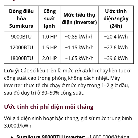
Dòng điều
Công
Ước tính
Mức tiêu thụ
hòa
suất
điện/ngày
điện (Inverter)
Sumikura
lạnh
(24h)
9000BTU
1.0 HP
~0.85 kWh/h
~20.4 kWh
12000BTU
1.5 HP
~1.15 kWh/h
~27.6 kWh
18000BTU
2.0 HP
~1.65 kWh/h
~39.6 kWh
Lưu ý:
Các số liệu trên là mức
tối đa
khi chạy liên tục ở
công suất cao trong phòng không cách nhiệt. Máy
inverter thực tế chỉ chạy ở mức này trong 1–2 giờ đầu,
sau đó duy trì ở 30–50% công suất.
Ước tính chi phí điện mỗi tháng
Với giá điện sinh hoạt bậc thang, giả sử mức trung bình
3.000đ/kWh:
Sumikura 9000BTU inverter
: ~1.800.000đ/tháng