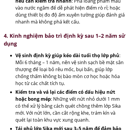
nếu cần kiểm tra nhanh
: Pha loãng phẩm màu
vào nước ngâm để dễ phát hiện điểm rò rỉ; hoặc
dùng thiết bị đo độ ẩm xuyên tường giúp đánh giá
nhanh mà không phá kết cấu.
4. Kinh nghiệm bảo trì định kỳ sau 1–2 năm sử
dụng
Vệ sinh định kỳ giúp kéo dài tuổi thọ lớp phủ
:
Mỗi 6 tháng – 1 năm, nên vệ sinh sạch bề mặt sân
thượng để loại bỏ rêu mốc, bụi bẩn, giúp lớp
chống thấm không bị bào mòn cơ học hoặc hóa
học từ các chất tích tụ.
Kiểm tra và vá lại các điểm có dấu hiệu nứt
hoặc bong mép
: Những vết nứt nhỏ dưới 1 mm
có thể xử lý bằng cách quét chồng thêm lớp Sika
mới. Với nứt lớn, cần cắt rộng khe, trám kín và
quét lại toàn khu vực xung quanh.
Tái phủ lớp Sika mới sau 3–5 năm để đảm bảo