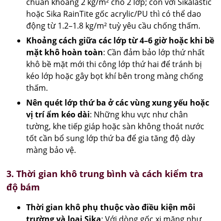
chuẩn khoảng 2 kg/m² cho 2 lớp; còn với Sikalastic
hoặc Sika RainTite gốc acrylic/PU thì có thể dao
động từ 1.2–1.8 kg/m² tuỳ yêu cầu chống thấm.
Khoảng cách giữa các lớp từ 4–6 giờ hoặc khi bề
mặt khô hoàn toàn
: Cần đảm bảo lớp thứ nhất
khô bề mặt mới thi công lớp thứ hai để tránh bị
kéo lớp hoặc gây bọt khí bên trong màng chống
thấm.
Nên quét lớp thứ ba ở các vùng xung yếu hoặc
vị trí ẩm kéo dài
: Những khu vực như chân
tường, khe tiếp giáp hoặc sàn không thoát nước
tốt cần bổ sung lớp thứ ba để gia tăng độ dày
màng bảo vệ.
3. Thời gian khô trung bình và cách kiểm tra
độ bám
Thời gian khô phụ thuộc vào điều kiện môi
trường và loại Sika
: Với dòng gốc xi măng như