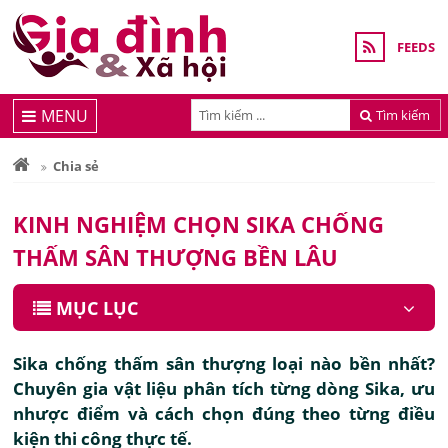
FEEDS
MENU
Tìm kiếm
Chia sẻ
KINH NGHIỆM CHỌN SIKA CHỐNG
THẤM SÂN THƯỢNG BỀN LÂU
MỤC LỤC
Sika chống thấm sân thượng loại nào bền nhất?
Chuyên gia vật liệu phân tích từng dòng Sika, ưu
nhược điểm và cách chọn đúng theo từng điều
kiện thi công thực tế.