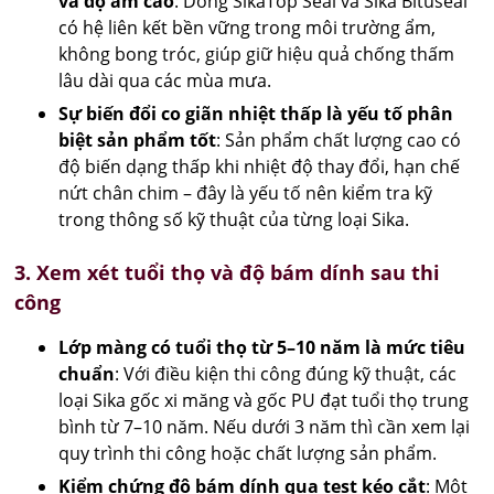
và độ ẩm cao
: Dòng SikaTop Seal và Sika Bituseal
có hệ liên kết bền vững trong môi trường ẩm,
không bong tróc, giúp giữ hiệu quả chống thấm
lâu dài qua các mùa mưa.
Sự biến đổi co giãn nhiệt thấp là yếu tố phân
biệt sản phẩm tốt
: Sản phẩm chất lượng cao có
độ biến dạng thấp khi nhiệt độ thay đổi, hạn chế
nứt chân chim – đây là yếu tố nên kiểm tra kỹ
trong thông số kỹ thuật của từng loại Sika.
3. Xem xét tuổi thọ và độ bám dính sau thi
công
Lớp màng có tuổi thọ từ 5–10 năm là mức tiêu
chuẩn
: Với điều kiện thi công đúng kỹ thuật, các
loại Sika gốc xi măng và gốc PU đạt tuổi thọ trung
bình từ 7–10 năm. Nếu dưới 3 năm thì cần xem lại
quy trình thi công hoặc chất lượng sản phẩm.
Kiểm chứng độ bám dính qua test kéo cắt
: Một