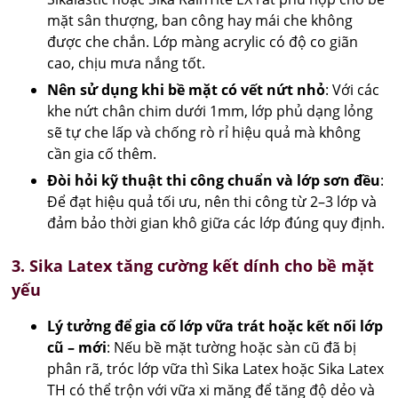
mặt sân thượng, ban công hay mái che không
được che chắn. Lớp màng acrylic có độ co giãn
cao, chịu mưa nắng tốt.
Nên sử dụng khi bề mặt có vết nứt nhỏ
: Với các
khe nứt chân chim dưới 1mm, lớp phủ dạng lỏng
sẽ tự che lấp và chống rò rỉ hiệu quả mà không
cần gia cố thêm.
Đòi hỏi kỹ thuật thi công chuẩn và lớp sơn đều
:
Để đạt hiệu quả tối ưu, nên thi công từ 2–3 lớp và
đảm bảo thời gian khô giữa các lớp đúng quy định.
3. Sika Latex tăng cường kết dính cho bề mặt
yếu
Lý tưởng để gia cố lớp vữa trát hoặc kết nối lớp
cũ – mới
: Nếu bề mặt tường hoặc sàn cũ đã bị
phân rã, tróc lớp vữa thì Sika Latex hoặc Sika Latex
TH có thể trộn với vữa xi măng để tăng độ dẻo và