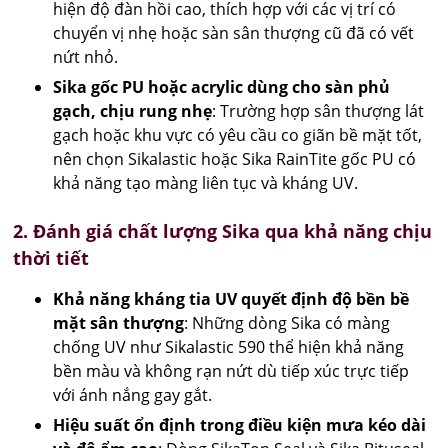
hiện độ đàn hồi cao, thích hợp với các vị trí có
chuyển vị nhẹ hoặc sàn sân thượng cũ đã có vết
nứt nhỏ.
Sika gốc PU hoặc acrylic dùng cho sàn phủ
gạch, chịu rung nhẹ
: Trường hợp sân thượng lát
gạch hoặc khu vực có yêu cầu co giãn bề mặt tốt,
nên chọn Sikalastic hoặc Sika RainTite gốc PU có
khả năng tạo màng liên tục và kháng UV.
2. Đánh giá chất lượng Sika qua khả năng chịu
thời tiết
Khả năng kháng tia UV quyết định độ bền bề
mặt sân thượng
: Những dòng Sika có màng
chống UV như Sikalastic 590 thể hiện khả năng
bền màu và không rạn nứt dù tiếp xúc trực tiếp
với ánh nắng gay gắt.
Hiệu suất ổn định trong điều kiện mưa kéo dài