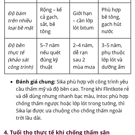
Rộng – kể
Phù hợp
Độ bám
Giới hạn
cả gạch,
bê tông,
trên nhiều
– cần lớp
sắt, bê
gạch hút
loại bề mặt
lót bitum
tông
nước
Độ bền
5–7 năm
2–4 năm,
3–5 năm,
thực tế
nếu quét
dễ rạn
phụ thuộc
(khảo sát
đúng kỹ
sau 2
lớp lót và
công trình)
thuật
mùa mưa
dưỡng ẩm
Đánh giá chung:
Sika phù hợp với công trình yêu
cầu thẩm mỹ và độ bền cao. Trong khi Flintkote rẻ
và dễ dùng nhưng nhanh bạc màu, Intoc phù hợp
chống thấm ngược hoặc lớp lót trong tường, thì
Sika lại được ưa chuộng cho chống thấm ngoài
trời lâu dài.
4. Tuổi thọ thực tế khi chống thấm sân