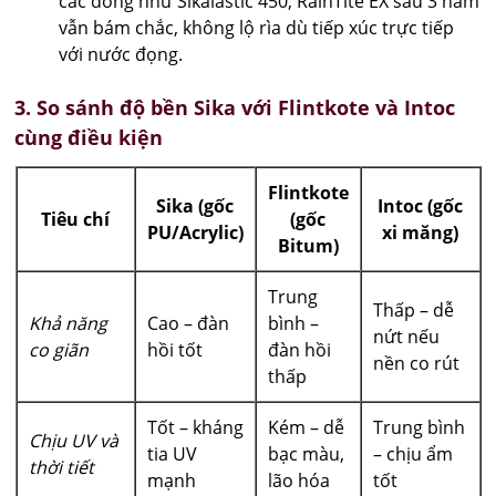
các dòng như Sikalastic 450, RainTite EX sau 3 năm
vẫn bám chắc, không lộ rìa dù tiếp xúc trực tiếp
với nước đọng.
3. So sánh độ bền Sika với Flintkote và Intoc
cùng điều kiện
Flintkote
Sika (gốc
Intoc (gốc
Tiêu chí
(gốc
PU/Acrylic)
xi măng)
Bitum)
Trung
Thấp – dễ
Khả năng
Cao – đàn
bình –
nứt nếu
co giãn
hồi tốt
đàn hồi
nền co rút
thấp
Tốt – kháng
Kém – dễ
Trung bình
Chịu UV và
tia UV
bạc màu,
– chịu ẩm
thời tiết
mạnh
lão hóa
tốt