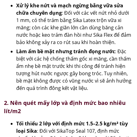
Xử lý khe nứt và mạch ngừng bằng vữa sửa
chữa chuyên dụng
: Đối với các vết nứt nhỏ dưới
1 mm, có thể trám bằng Sika Latex trộn vữa xi
măng; còn các khe giãn lớn cần dùng băng cản
nước hoặc keo trám đàn hồi như Sika Flex để đảm
bảo không xảy ra co rút sau khi hoàn thiện.
Làm ẩm bề mặt nhưng tránh đọng nước
: Đặc
biệt với các hệ chống thấm gốc xi măng, cần thấm
ẩm nhẹ bề mặt trước khi thi công để tránh hiện
tượng hút nước ngược gây bong tróc. Tuy nhiên,
bề mặt không được có vũng nước vì sẽ ảnh hưởng
đến quá trình đông kết vật liệu.
2. Nên quét mấy lớp và định mức bao nhiêu
lít/m2
Tối thiểu 2 lớp với định mức 1.5–2.5 kg/m² tùy
loại Sika
: Đối với SikaTop Seal 107, định mức