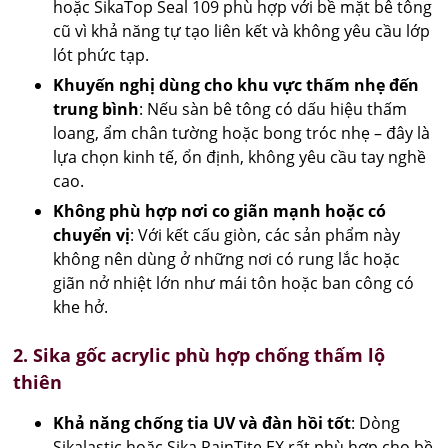
hoặc SikaTop Seal 109 phù hợp với bề mặt bê tông
cũ vì khả năng tự tạo liên kết và không yêu cầu lớp
lót phức tạp.
Khuyến nghị dùng cho khu vực thấm nhẹ đến
trung bình
: Nếu sàn bê tông có dấu hiệu thấm
loang, ẩm chân tường hoặc bong tróc nhẹ – đây là
lựa chọn kinh tế, ổn định, không yêu cầu tay nghề
cao.
Không phù hợp nơi co giãn mạnh hoặc có
chuyển vị
: Với kết cấu giòn, các sản phẩm này
không nên dùng ở những nơi có rung lắc hoặc
giãn nở nhiệt lớn như mái tôn hoặc ban công có
khe hở.
2. Sika gốc acrylic phù hợp chống thấm lộ
thiên
Khả năng chống tia UV và đàn hồi tốt
: Dòng
Sikalastic hoặc Sika RainTite EX rất phù hợp cho bề