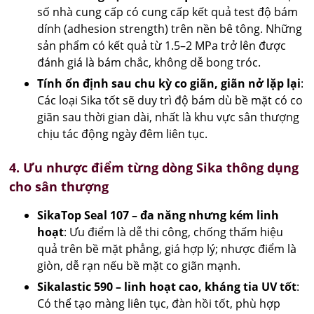
số nhà cung cấp có cung cấp kết quả test độ bám
dính (adhesion strength) trên nền bê tông. Những
sản phẩm có kết quả từ 1.5–2 MPa trở lên được
đánh giá là bám chắc, không dễ bong tróc.
Tính ổn định sau chu kỳ co giãn, giãn nở lặp lại
:
Các loại Sika tốt sẽ duy trì độ bám dù bề mặt có co
giãn sau thời gian dài, nhất là khu vực sân thượng
chịu tác động ngày đêm liên tục.
4. Ưu nhược điểm từng dòng Sika thông dụng
cho sân thượng
SikaTop Seal 107 – đa năng nhưng kém linh
hoạt
: Ưu điểm là dễ thi công, chống thấm hiệu
quả trên bề mặt phẳng, giá hợp lý; nhược điểm là
giòn, dễ rạn nếu bề mặt co giãn mạnh.
Sikalastic 590 – linh hoạt cao, kháng tia UV tốt
:
Có thể tạo màng liên tục, đàn hồi tốt, phù hợp