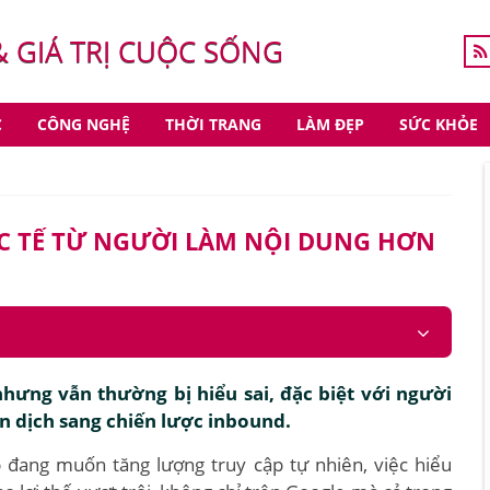
& GIÁ TRỊ CUỘC SỐNG
C
CÔNG NGHỆ
THỜI TRANG
LÀM ĐẸP
SỨC KHỎE
ỰC TẾ TỪ NGƯỜI LÀM NỘI DUNG HƠN
hưng vẫn thường bị hiểu sai, đặc biệt với người
 dịch sang chiến lược inbound.
 đang muốn tăng lượng truy cập tự nhiên, việc hiểu