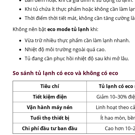
Ban đêm hoặc khi cả gia đình ít sử dụng tủ lạnh.
Khi tủ chứa ít thực phẩm hoặc không cần làm lạ
Thời điểm thời tiết mát, không cần tăng cường l
Không nên bật
eco mode tủ lạnh
khi:
Vừa trữ nhiều thực phẩm cần làm lạnh nhanh.
Nhiệt độ môi trường ngoài quá cao.
Tủ đang cần phục hồi nhiệt độ sau khi mở lâu.
So sánh tủ lạnh có eco và không có eco
Tiêu chí
Tủ lạnh có ec
Tiết kiệm điện
Giảm 10–30% đi
Vận hành máy nén
Linh hoạt theo c
Tuổi thọ thiết bị
Ít hao mòn, bề
Chi phí đầu tư ban đầu
Cao hơn 10–