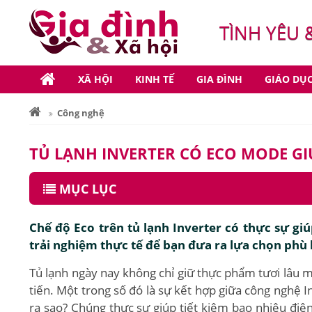
TÌNH YÊU 
XÃ HỘI
KINH TẾ
GIA ĐÌNH
GIÁO DỤ
Công nghệ
TỦ LẠNH INVERTER CÓ ECO MODE GIÚ
MỤC LỤC
Chế độ Eco trên tủ lạnh Inverter có thực sự giúp
trải nghiệm thực tế để bạn đưa ra lựa chọn phù 
Tủ lạnh ngày nay không chỉ giữ thực phẩm tươi lâu m
tiến. Một trong số đó là sự kết hợp giữa công nghệ 
ra sao? Chúng thực sự giúp tiết kiệm bao nhiêu điện?