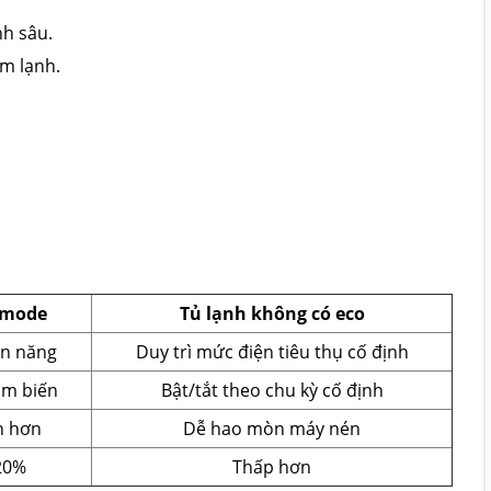
nh sâu.
àm lạnh.
o mode
Tủ lạnh không có eco
ện năng
Duy trì mức điện tiêu thụ cố định
ảm biến
Bật/tắt theo chu kỳ cố định
n hơn
Dễ hao mòn máy nén
20%
Thấp hơn