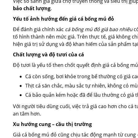
Việc so sánh giá giữa chợ truyền thống và siêu thị g
bảo chất lượng
.
Yếu tố ảnh hưởng đến giá cá bống mú đỏ
Để đánh giá chính xác
cá bống mú đỏ giá bao nhiêu
có
tố hình thành nên mức giá. Trên thực tế, giá không c
hiện giá trị sử dụng và độ khan hiếm của sản phẩm tạ
Chất lượng và độ tươi của cá
Độ tươi là yếu tố then chốt quyết định giá cá bống mú
Cá còn sống, bơi khỏe trong bể thường có giá ca
Thịt cá săn chắc, màu sắc tự nhiên, không có mùi
Cá bảo quản kém hoặc đã để lâu thường có giá t
Với người tiêu dùng cuối, việc trả giá cao hơn cho cá
an tâm hơn.
Xu hướng cung – cầu thị trường
Giá cá bống mú đỏ cũng chịu tác động mạnh từ cung 