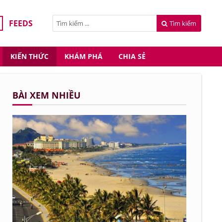
FEEDS
Tìm kiếm
KIẾN THỨC
KHÁM PHÁ
CHIA SẺ
BÀI XEM NHIỀU