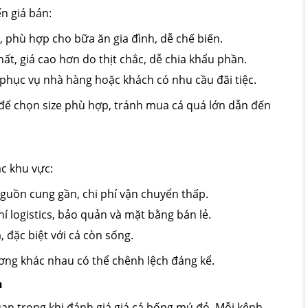
ến giá bán:
 phù hợp cho bữa ăn gia đình, dễ chế biến.
t, giá cao hơn do thịt chắc, dễ chia khẩu phần.
phục vụ nhà hàng hoặc khách có nhu cầu đãi tiệc.
để chọn size phù hợp, tránh mua cá quá lớn dẫn đến
c khu vực:
uồn cung gần, chi phí vận chuyển thấp.
í logistics, bảo quản và mặt bằng bán lẻ.
 đặc biệt với cá còn sống.
ương khác nhau có thể chênh lệch đáng kể.
n
uan trọng khi đánh giá giá cá bống mú đỏ. Mỗi kênh