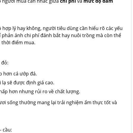
iúp người mua cân nhắc giữa
chi phí
và
mức độ đảm
 hợp lý hay không, người tiêu dùng cần hiểu rõ các yếu
hỉ phản ánh chi phí đánh bắt hay nuôi trồng mà còn thể
i thời điểm mua.
 đỏ:
o hơn cá ướp đá.
 lạ sẽ được định giá cao.
hấp hơn nhưng rủi ro về chất lượng.
 tươi sống thường mang lại trải nghiệm ẩm thực tốt và
– cầu: