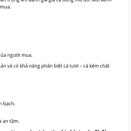
 mua.
của người mua.
ản và có khả năng phân biệt cá tươi – cá kém chất
nh bạch.
à an tâm.