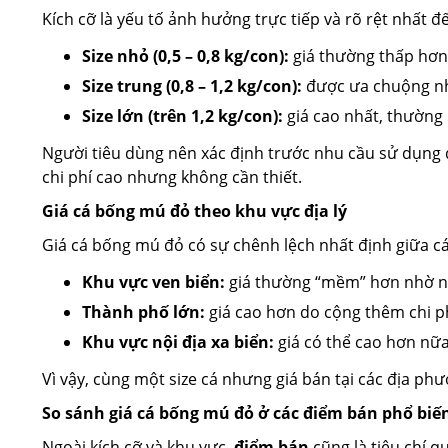
Kích cỡ là yếu tố ảnh hưởng trực tiếp và rõ rệt nhất đ
Size nhỏ (0,5 – 0,8 kg/con):
giá thường thấp hơn,
Size trung (0,8 – 1,2 kg/con):
được ưa chuộng nhấ
Size lớn (trên 1,2 kg/con):
giá cao nhất, thường 
Người tiêu dùng nên xác định trước nhu cầu sử dụng 
chi phí cao nhưng không cần thiết.
Giá cá bống mú đỏ theo khu vực địa lý
Giá cá bống mú đỏ có sự chênh lệch nhất định giữa cá
Khu vực ven biển:
giá thường “mềm” hơn nhờ ng
Thành phố lớn:
giá cao hơn do cộng thêm chi ph
Khu vực nội địa xa biển:
giá có thể cao hơn nữa,
Vì vậy, cùng một size cá nhưng giá bán tại các địa ph
So sánh giá cá bống mú đỏ ở các điểm bán phổ biế
Ngoài kích cỡ và khu vực,
điểm bán
cũng là tiêu chí q