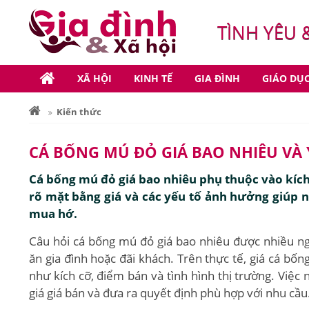
TÌNH YÊU 
XÃ HỘI
KINH TẾ
GIA ĐÌNH
GIÁO DỤ
Kiến thức
CÁ BỐNG MÚ ĐỎ GIÁ BAO NHIÊU VÀ
Cá bống mú đỏ giá bao nhiêu phụ thuộc vào kích
rõ mặt bằng giá và các yếu tố ảnh hưởng giúp n
mua hớ.
Câu hỏi cá bống mú đỏ giá bao nhiêu được nhiều ng
ăn gia đình hoặc đãi khách. Trên thực tế, giá cá bố
như kích cỡ, điểm bán và tình hình thị trường. Việ
giá giá bán và đưa ra quyết định phù hợp với nhu cầu