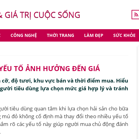
& GIÁ TRỊ CUỘC SỐNG
C
CÔNG NGHỆ
THỜI TRANG
LÀM ĐẸP
SỨC KHỎE
 YẾU TỐ ẢNH HƯỞNG ĐẾN GIÁ
 cỡ, độ tươi, khu vực bán và thời điểm mua. Hiểu
gười tiêu dùng lựa chọn mức giá hợp lý và tránh
ười tiêu dùng quan tâm khi lựa chọn hải sản cho bữa
ng mú đỏ không cố định mà thay đổi theo nhiều yếu tố
c nắm rõ các yếu tố này giúp người mua chủ động đánh
.