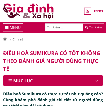
FEEDS
MENU
Tìm kiếm
Chia sẻ
ĐIỀU HOÀ SUMIKURA CÓ TỐT KHÔNG
THEO ĐÁNH GIÁ NGƯỜI DÙNG THỰC
TẾ
MỤC LỤC
Điều hoà Sumikura có thực sự tốt như quảng cáo?
Cùng khám phá đánh giá chi tiết từ người dùng
sau thời gian dài sử dụng.