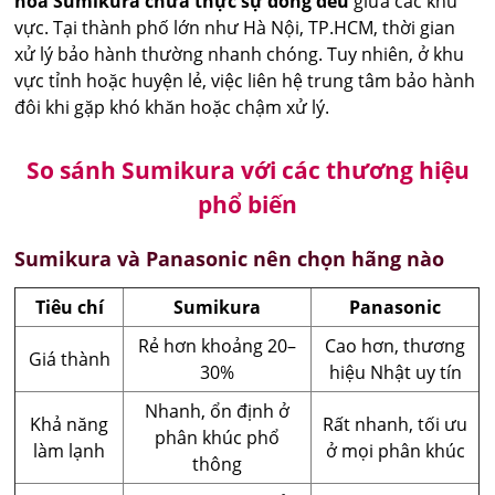
hòa Sumikura chưa thực sự đồng đều
giữa các khu
vực. Tại thành phố lớn như Hà Nội, TP.HCM, thời gian
xử lý bảo hành thường nhanh chóng. Tuy nhiên, ở khu
vực tỉnh hoặc huyện lẻ, việc liên hệ trung tâm bảo hành
đôi khi gặp khó khăn hoặc chậm xử lý.
So sánh Sumikura với các thương hiệu
phổ biến
Sumikura và Panasonic nên chọn hãng nào
Tiêu chí
Sumikura
Panasonic
Rẻ hơn khoảng 20–
Cao hơn, thương
Giá thành
30%
hiệu Nhật uy tín
Nhanh, ổn định ở
Khả năng
Rất nhanh, tối ưu
phân khúc phổ
làm lạnh
ở mọi phân khúc
thông