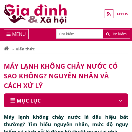
FEEDS
MENU
Tìm kiếm
Kiến thức
MÁY LẠNH KHÔNG CHẢY NƯỚC CÓ
SAO KHÔNG? NGUYÊN NHÂN VÀ
CÁCH XỬ LÝ
MỤC LỤC
Máy lạnh không chảy nước là dấu hiệu bất
thường? Tìm hiểu nguyên nhân, mức độ nguy
hiểm và cách xử lý đúng kỹ thuật ngay tại nhà.