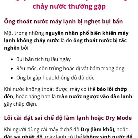
chảy nước thường gặp
Ống thoát nước máy lạnh bị nghẹt bụi bẩn
Một trong những
nguyên nhân phổ biến khiến máy
lạnh không chảy nước
là do
ống thoát nước bị tắc
nghẽn
bởi:
Bụi bẩn tích tụ lâu ngày
Rêu mốc, côn trùng hoặc dị vật bám trong ống
Ống bị gập hoặc không đủ độ dốc
Khi nước không thoát được, máy có thể
báo lỗi chớp
đèn
, hoặc nặng hơn là
tràn nước ngược vào dàn lạnh
gây chập điện.
Lỗi cài đặt sai chế độ làm lạnh hoặc Dry Mode
Khi người dùng cài máy ở chế độ
Dry (làm khô)
, hoặc
đặt sai nhiệt độ
, máy lạnh có thể
không sinh nước để