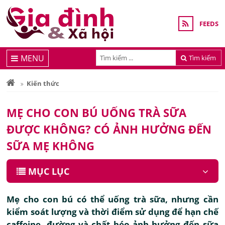
FEEDS
MENU
Tìm kiếm
Kiến thức
MẸ CHO CON BÚ UỐNG TRÀ SỮA
ĐƯỢC KHÔNG? CÓ ẢNH HƯỞNG ĐẾN
SỮA MẸ KHÔNG
MỤC LỤC
Mẹ cho con bú có thể uống trà sữa, nhưng cần
kiểm soát lượng và thời điểm sử dụng để hạn chế
caffeine, đường và chất béo ảnh hưởng đến sữa