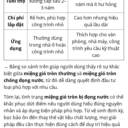
Tuổi thọ
xuống cấp sau 2–
năm mà ít hư hỏng
3 năm
Chi phí
Rẻ hơn, phù hợp
Cao hơn nhưng hiệu
lắp đặt
công trình nhỏ
quả lâu dài
Thích hợp cho văn
Thường dùng
Ứng
phòng, nhà máy, công
trong nhà ở hoặc
dụng
trình yêu cầu kỹ thuật
công trình nhỏ
cao
→ Bảng so sánh trên giúp người dùng thấy rõ sự khác
biệt giữa
miệng gió tròn thường
và
miệng gió tròn
chống đọng nước
, từ đó dễ dàng quyết định đầu tư
loại phù hợp với nhu cầu.
Tóm lại, tình trạng
miệng gió tròn bị đọng nước
có thể
khắc phục dứt điểm nếu người dùng hiểu đúng nguyên
nhân và áp dụng biện pháp phù hợp. Từ vệ sinh định kỳ,
bọc bảo ôn đến thay thế vật liệu chất lượng, mọi giải
pháp đều cần thực hiện đúng cách để duy trì hiệu quả