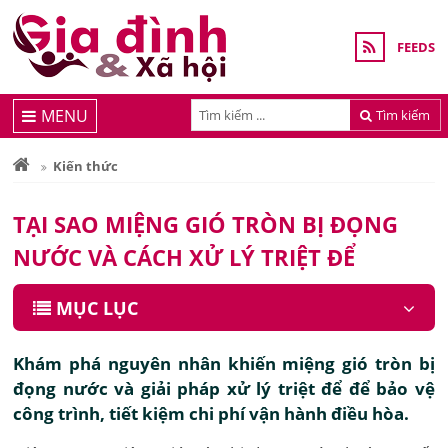
FEEDS
MENU
Tìm kiếm
Kiến thức
TẠI SAO MIỆNG GIÓ TRÒN BỊ ĐỌNG
NƯỚC VÀ CÁCH XỬ LÝ TRIỆT ĐỂ
MỤC LỤC
Khám phá nguyên nhân khiến miệng gió tròn bị
đọng nước và giải pháp xử lý triệt để để bảo vệ
công trình, tiết kiệm chi phí vận hành điều hòa.