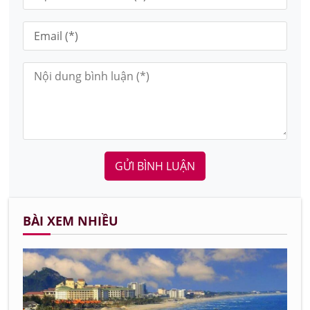
GỬI BÌNH LUẬN
BÀI XEM NHIỀU