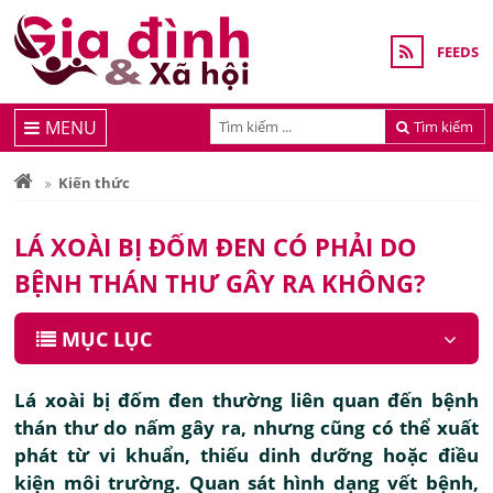
FEEDS
MENU
Tìm kiếm
Kiến thức
LÁ XOÀI BỊ ĐỐM ĐEN CÓ PHẢI DO
BỆNH THÁN THƯ GÂY RA KHÔNG?
MỤC LỤC
Lá xoài bị đốm đen thường liên quan đến bệnh
thán thư do nấm gây ra, nhưng cũng có thể xuất
phát từ vi khuẩn, thiếu dinh dưỡng hoặc điều
kiện môi trường. Quan sát hình dạng vết bệnh,