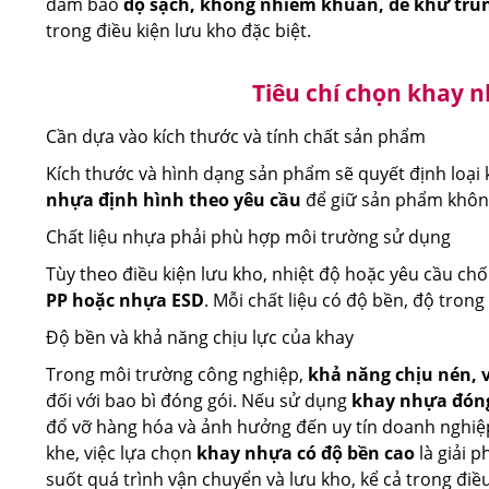
đảm bảo
độ sạch, không nhiễm khuẩn, dễ khử trù
trong điều kiện lưu kho đặc biệt.
Tiêu chí chọn khay 
Cần dựa vào kích thước và tính chất sản phẩm
Kích thước và hình dạng sản phẩm sẽ quyết định loại
nhựa định hình theo yêu cầu
để giữ sản phẩm không
Chất liệu nhựa phải phù hợp môi trường sử dụng
Tùy theo điều kiện lưu kho, nhiệt độ hoặc yêu cầu chố
PP hoặc nhựa ESD
. Mỗi chất liệu có độ bền, độ tron
Độ bền và khả năng chịu lực của khay
Trong môi trường công nghiệp,
khả năng chịu nén, 
đối với bao bì đóng gói. Nếu sử dụng
khay nhựa đón
đổ vỡ hàng hóa và ảnh hưởng đến uy tín doanh nghiệp l
khe, việc lựa chọn
khay nhựa có độ bền cao
là giải 
suốt quá trình vận chuyển và lưu kho, kể cả trong điều