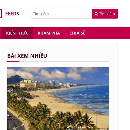
FEEDS
Tìm kiếm
KIẾN THỨC
KHÁM PHÁ
CHIA SẺ
BÀI XEM NHIỀU