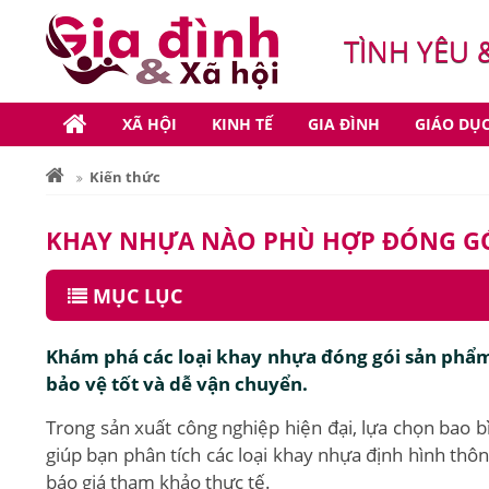
TÌNH YÊU 
XÃ HỘI
KINH TẾ
GIA ĐÌNH
GIÁO DỤ
Kiến thức
KHAY NHỰA NÀO PHÙ HỢP ĐÓNG GÓ
MỤC LỤC
Khám phá các loại khay nhựa đóng gói sản phẩm 
bảo vệ tốt và dễ vận chuyển.
Trong sản xuất công nghiệp hiện đại, lựa chọn bao bì
giúp bạn phân tích các loại khay nhựa định hình thô
báo giá tham khảo thực tế.